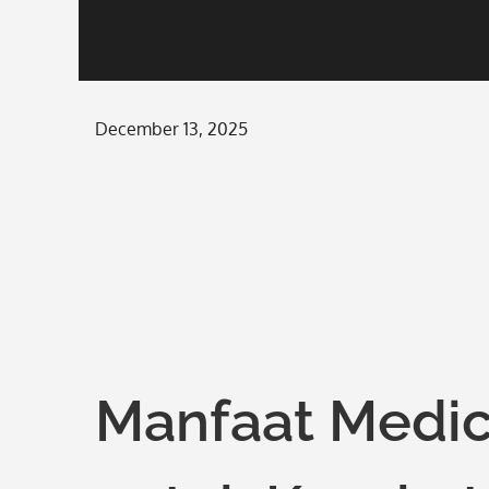
Posted
December 13, 2025
on
Manfaat Medic