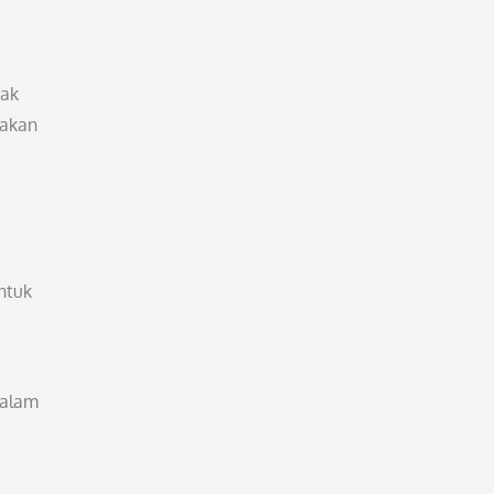
yak
 akan
ntuk
dalam