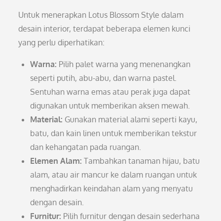
Untuk menerapkan Lotus Blossom Style dalam
desain interior, terdapat beberapa elemen kunci
yang perlu diperhatikan:
Warna:
Pilih palet warna yang menenangkan
seperti putih, abu-abu, dan warna pastel.
Sentuhan warna emas atau perak juga dapat
digunakan untuk memberikan aksen mewah.
Material:
Gunakan material alami seperti kayu,
batu, dan kain linen untuk memberikan tekstur
dan kehangatan pada ruangan.
Elemen Alam:
Tambahkan tanaman hijau, batu
alam, atau air mancur ke dalam ruangan untuk
menghadirkan keindahan alam yang menyatu
dengan desain.
Furnitur:
Pilih furnitur dengan desain sederhana