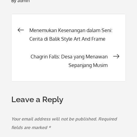
By
admin
Post
Menemukan Kesenangan dalam Seni:
Cerita di Balik Style Art And Frame
navigation
Chagrin Falls: Desa yang Menawan
Sepanjang Musim
Leave a Reply
Your email address will not be published.
Required
fields are marked
*