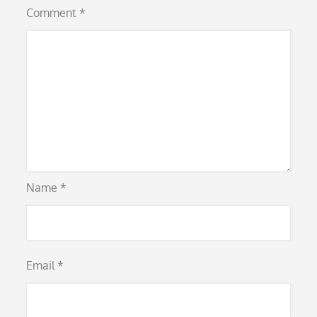
Comment
*
Name
*
Email
*